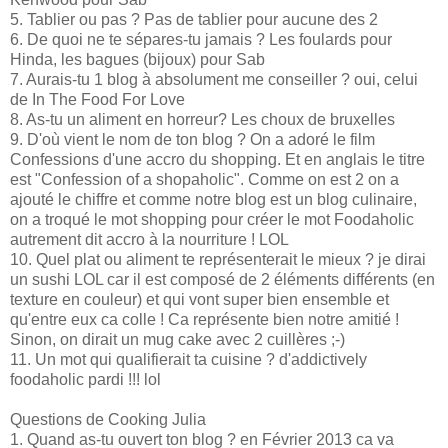
5. Tablier ou pas ? Pas de tablier pour aucune des 2
6. De quoi ne te sépares-tu jamais ? Les foulards pour
Hinda, les bagues (bijoux) pour Sab
7. Aurais-tu 1 blog à absolument me conseiller ? oui, celui
de In The Food For Love
8. As-tu un aliment en horreur? Les choux de bruxelles
9. D'où vient le nom de ton blog ? On a adoré le film
Confessions d'une accro du shopping. Et en anglais le titre
est "Confession of a shopaholic". Comme on est 2 on a
ajouté le chiffre et comme notre blog est un blog culinaire,
on a troqué le mot shopping pour créer le mot Foodaholic
autrement dit accro à la nourriture ! LOL
10. Quel plat ou aliment te représenterait le mieux ? je dirai
un sushi LOL car il est composé de 2 éléments différents (en
texture en couleur) et qui vont super bien ensemble et
qu'entre eux ca colle ! Ca représente bien notre amitié !
Sinon, on dirait un mug cake avec 2 cuillères ;-)
11. Un mot qui qualifierait ta cuisine ? d'addictively
foodaholic pardi !!! lol
Questions de Cooking Julia
1. Quand as-tu ouvert ton blog ? en Février 2013 ca va