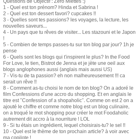
Questions de Objectif : Zéro Miettes :)
1 - Quel est ton prénom? Hinda et Sabrina !
2 - Quel est ton dessert favori? cupcakes !!
3 - Quelles sont tes passions? les voyages, la lecture, les
nouvelles saveurs...
4 - Un pays que tu rêves de visiter... Les stazouni et le Japon
!
5 - Combien de temps passes-tu sur ton blog par jour? 1h je
pense
6 - Quels sont les blogs qui t'inspirent le plus? In the Food
For Love, le tien, Bistrot de Jenna et je jète une oeil aux
blogs anglophones aussi (anglais mais aussi US)
7 - Vis-tu de ta passion? eh non malheureusement !!! ca
serait un rêve !!
8 - Comment as-tu choisi le nom de ton blog? On a adoré le
film Confessions d'une accro du shopping. Et en anglais le
titre est "Confession of a shopaholic". Comme on est 2 on a
ajouté le chiffre et comme notre blog est un blog culinaire,
on a troqué le mot shopping pour créer le mot Foodaholic
autrement dit accro à la nourriture ! LOL
9 - Si tu étais un ingrédient, lequel choisirais-tu? le sel !!
10 - Quel est le thème de ton prochain article? à voir avec
ma copilote !