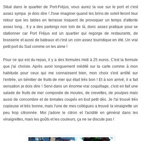
Situé dans le quartier de Port-Fréjus, vous aurez la vue sur le port et c'est
assez sympa je dois dire ! J'ose imaginer quand les brins de soleil feront leur
retour que les tables en terrasse risquent de provoquer un temps d'attente
assez long... Il y a des parkings non loin de là, donc assez pratique pour se
stationner car Port Fréjus est un quartier qui regorge de restaurants, de
brasserie et aussi de bateaux et c'est un coin assez touristique en été. Un vrai
petit port du Sud comme on les aime !
Pour ce qui est du repas, il y a des formules midi à 25 euros. C'est la formule
que j'ai choisie. Après avoir longuement médité sur la carte comme à mon
habitude pour ceux qui me connaissent bien, mon choix s'est arrêté sur
l'entrée, un bénitier de fruits de mer qui était très bon ! Et à son arrivé, il a fait
sensation je dois dire ! Servi dans un énorme vrai coquillage, c'est en fait une
salade de fruits de mer composée de moules, de crevettes, de poulpes mais
aussi de concombre et de tomates coupés en tout petit dès. Je l'ai trouvé très
copieuse et très bonne, mais l'une de mes collègues a trouvé la vinaigrette un
peu trop citronnée. Moi j'adore le citron et l'acidité en général dans les
vinaigrettes, mais les goûts et les couleurs, ça ne se discute pas !