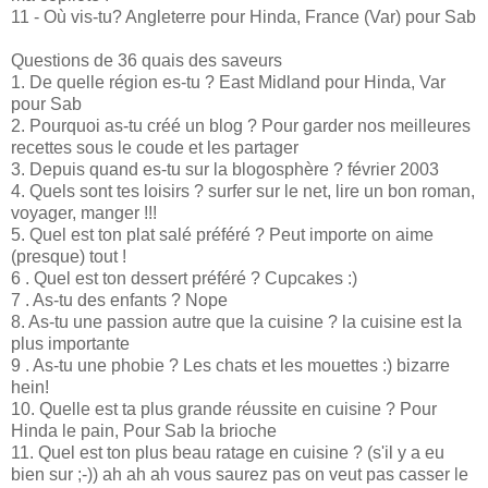
11 - Où vis-tu? Angleterre pour Hinda, France (Var) pour Sab
Questions de 36 quais des saveurs
1. De quelle région es-tu ? East Midland pour Hinda, Var
pour Sab
2. Pourquoi as-tu créé un blog ? Pour garder nos meilleures
recettes sous le coude et les partager
3. Depuis quand es-tu sur la blogosphère ? février 2003
4. Quels sont tes loisirs ? surfer sur le net, lire un bon roman,
voyager, manger !!!
5. Quel est ton plat salé préféré ? Peut importe on aime
(presque) tout !
6 . Quel est ton dessert préféré ? Cupcakes :)
7 . As-tu des enfants ? Nope
8. As-tu une passion autre que la cuisine ? la cuisine est la
plus importante
9 . As-tu une phobie ? Les chats et les mouettes :) bizarre
hein!
10. Quelle est ta plus grande réussite en cuisine ? Pour
Hinda le pain, Pour Sab la brioche
11. Quel est ton plus beau ratage en cuisine ? (s'il y a eu
bien sur ;-)) ah ah ah vous saurez pas on veut pas casser le